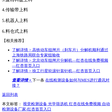
4.传输带上料
5.机器人上料
6.料仓式上料
【相关推荐】
了解详情 >
高铁动车组闸片（刹车片）分解机顺利通过
上海铁路局联合专家组验收
了解详情 >
北京动车组闸片分解机—红杏在线免费视频
—红杏首页入口
了解详情 >
徐工行星轮滚针装针机—红杏首页入口
查看详情 +
下一条
在线检测设备如何与MES进行通讯对
接？
返回列表
本文标签：
视觉检测设备
光学筛选机
红杏在线免费视频
自动
检测设备厂家-红杏首页入口