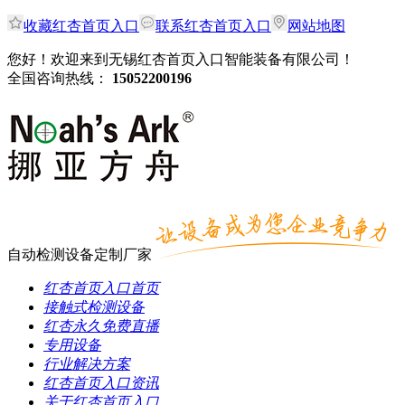
收藏红杏首页入口
联系红杏首页入口
网站地图
您好！欢迎来到无锡红杏首页入口智能装备有限公司！
全国咨询热线：
15052200196
自动检测设备定制厂家
红杏首页入口首页
接触式检测设备
红杏永久免费直播
专用设备
行业解决方案
红杏首页入口资讯
关于红杏首页入口