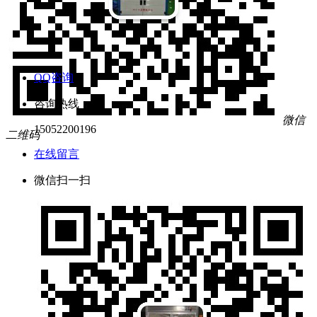
QQ咨询
咨询热线
微信
15052200196
二维码
在线留言
微信扫一扫