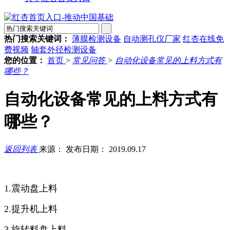
热门搜索关键词：
薄膜检测设备
自动测孔仪厂家
红杏在线免
费视频
轴套外径检测设备
您的位置：
首页
>
常见问答
>
自动化设备常见的上料方式有
哪些？
自动化设备常见的上料方式有
哪些？
返回列表
来源：
发布日期： 2019.09.17
1.震动盘上料
2.提升机上料
3.旋转料盘上料