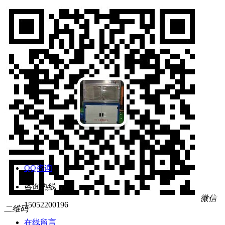
QQ咨询
咨询热线
微信
15052200196
二维码
在线留言