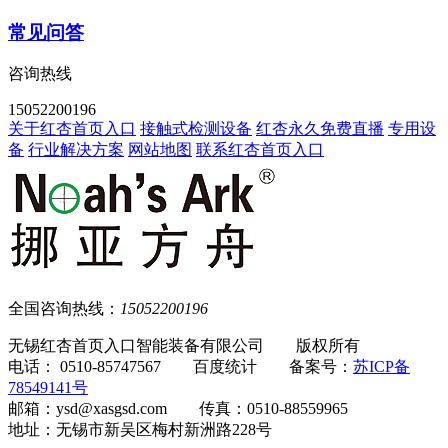
常见问答
咨询热线
15052200196
关于红杏首页入口
接触式检测设备
红杏永久免费直播
专用设
备
行业解决方案
网站地图
联系红杏首页入口
全国咨询热线：
15052200196
无锡红杏首页入口智能装备有限公司 版权所有
电话： 0510-85747567 百度统计 备案号：
苏ICP备
78549141号
邮箱：ysd@xasgsd.com 传真：0510-88559965
地址：无锡市新吴区梅村新洲路228号