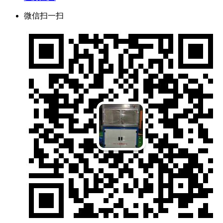
微信扫一扫