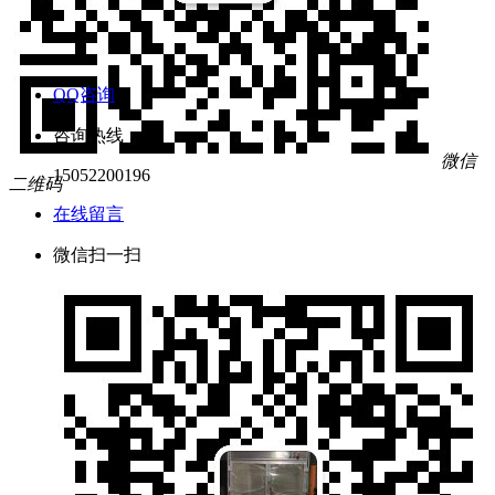
QQ咨询
咨询热线
微信
15052200196
二维码
在线留言
微信扫一扫