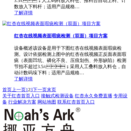
3.5/c；人工码料放入料仓、推料台自动上料、计
数放入下料杆；适用产品规格…
了解详情
红杏在线视频表面瑕疵检测（双面）项目方案
设备概述该设备是用于下图红杏在线视频表面瑕疵检
测。设计依据检测上图中的红杏在线视频正反面表面瑕
疵（表面凹坑、磷化不良、压痕划伤、外形缺陷）检测
节拍不超过3.5/c；采用人工叠料放入料仓，自
动计数码垛下料；适用产品规格…
了解详情
首页
上一页
1
2
3
下一页
末页
关于红杏首页入口
接触式检测设备
红杏永久免费直播
专用设
备
行业解决方案
网站地图
联系红杏首页入口